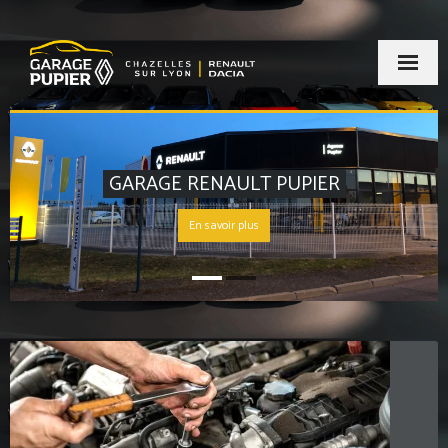
Accueil
Notre garage
GARAGE RENAULT PUPIER
Nos véhicules
En savoir plus
Contact